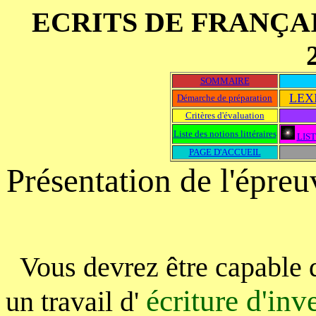
ECRITS DE FRANÇAIS :
SOMMAIRE
LEX
Démarche de préparation
Critères d'évaluation
Liste des notions littéraires
LIS
PAGE D'ACCUEIL
Présentation de l'épreu
Vous devrez être capable 
écriture d'inv
un travail d'