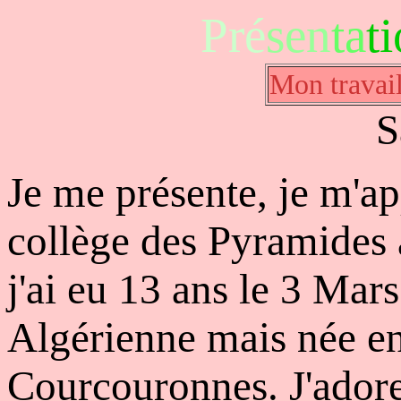
Pré
sen
ta
t
Mon travai
S
Je me présente, je m'a
collège des Pyramides 
j'ai eu 13 ans le 3 Mars
Algérienne mais née e
Courcouronnes. J'adore 