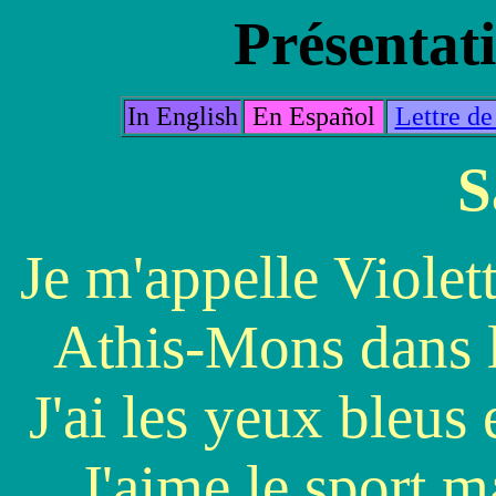
Présentati
In English
En Español
Lettre de
S
Je m'appelle Violette
Athis-Mons dans l
J'ai les yeux bleus 
J'aime le sport m