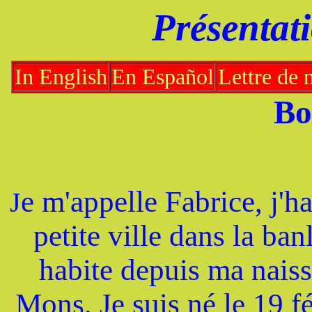
Présentat
In English
En Español
Lettre de 
Bo
e m'appelle Fabrice, j'ha
J
petite ville dans la ban
habite depuis ma naissa
Mons. Je suis né le 19 f