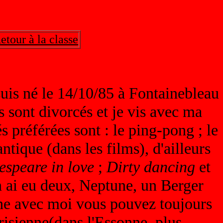
etour à la classe
 suis né le 14/10/85 à Fontainebleau
ts sont divorcés et je vis avec ma
 préférées sont : le ping-pong ; le
ntique (dans les films), d'ailleurs
espeare in love
;
Dirty dancing
et
en ai eu deux, Neptune, un Berger
une avec moi vous pouvez toujours
arisienne(dans l'Essonne, plus