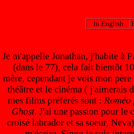
In English
Je m'appelle Jonathan, j'habite à P
(dans le 77), cela fait bientôt 1
mère, cependant je vois mon père u
théâtre et le cinéma ( j'aimerais 
mes films préférés sont :
Roméo p
Ghost
. J'ai une passion pour le
croisé labrador et sa soeur, Nev
m'écrire. Sinon je suis inter