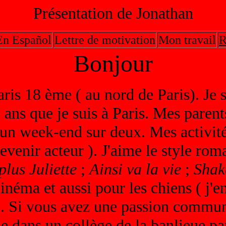
Présentation de Jonathan
En Español
Lettre de motivation
Mon travail
R
Bonjour
aris 18 ème ( au nord de Paris). Je
0 ans que je suis à Paris. Mes paren
n week-end sur deux. Mes activités
devenir acteur ). J'aime le style roma
lus Juliette
;
Ainsi va la vie
;
Shak
 cinéma et aussi pour les chiens ( j'
a). Si vous avez une passion comm
ne dans un collège de la banlieue p