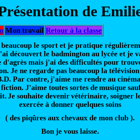
Présentation de Emili
on
Mon travail
Retour à la classe
 beaucoup le sport et je pratique régulièrem
, j'ai découvert le badmington au lycée et je
d'agrès mais j'ai des difficultés pour trouv
ion. Je ne regarde pas beaucoup la télévision
B.D. Par contre,
j'aime me rendre au cinéma
fiction. J'aime toutes sortes de
musique sauf 
it.
Je souhaite devenir
vétérinaire, soigner 
exercée à donner quelques soins
( des piqûres aux chevaux de mon club ).
Bon je vous laisse.